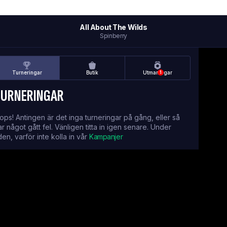
All About The Wilds
Spinberry
Turneringar
Butik
Utmaningar
1
TURNERINGAR
ops! Antingen är det inga turneringar på gång, eller så
ar något gått fel. Vänligen titta in igen senare. Under
iden, varför inte kolla in vår
Kampanjer