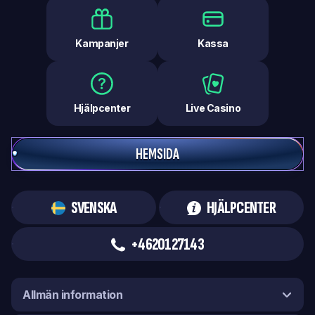
Kampanjer
Kassa
Hjälpcenter
Live Casino
HEMSIDA
SVENSKA
HJÄLPCENTER
+4620127143
Allmän information