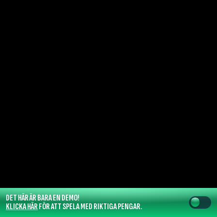
DET HÄR ÄR BARA EN DEMO!
KLICKA HÄR
FÖR ATT SPELA MED RIKTIGA PENGAR.