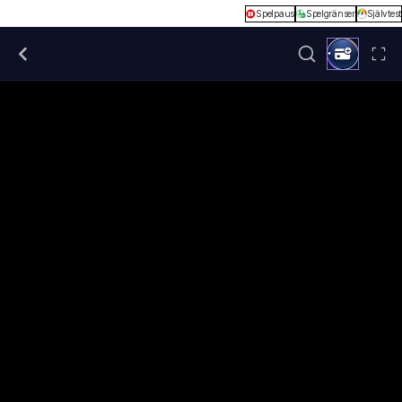
Spelpaus
Spelgränser
Självtest