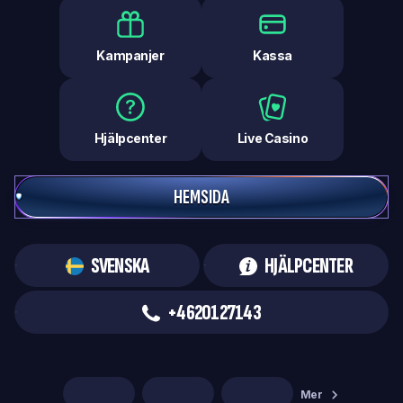
Kampanjer
Kassa
Hjälpcenter
Live Casino
HEMSIDA
SVENSKA
HJÄLPCENTER
+4620127143
Mer