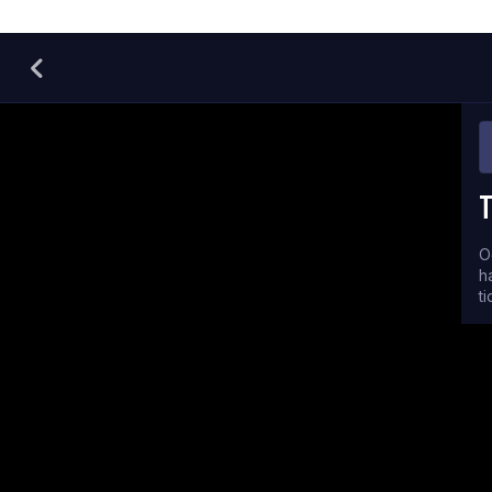
O
h
t