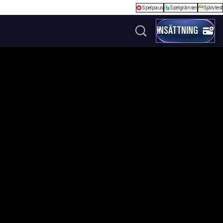
Spelpaus
Spelgränser
Självtest
INSÄTTNING