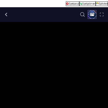
Spelpaus
Spelgränser
Självtest