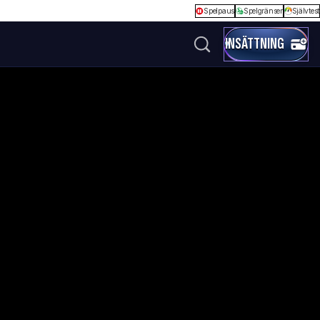
Spelpaus
Spelgränser
Självtest
INSÄTTNING