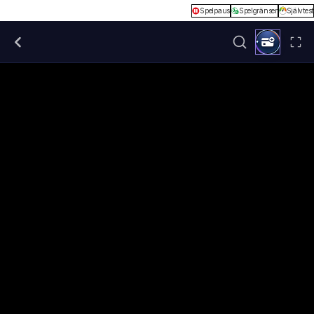
Spelpaus
Spelgränser
Självtest