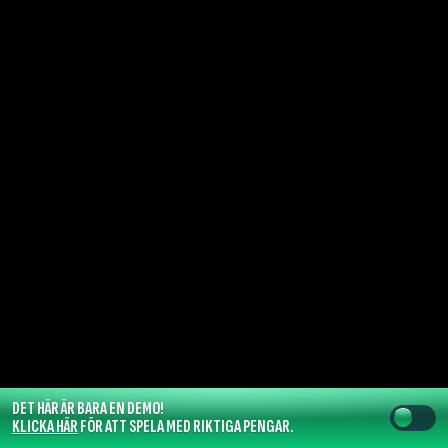
DET HÄR ÄR BARA EN DEMO!
KLICKA HÄR
FÖR ATT SPELA MED RIKTIGA PENGAR.