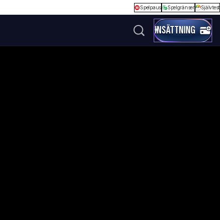
Spelpaus
Spelgränser
Självtest
INSÄTTNING