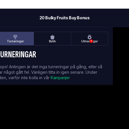
20 Bulky Fruits Buy Bonus
Turneringar
Butik
Utmaningar
1
TURNERINGAR
ops! Antingen är det inga turneringar på gång, eller så
ar något gått fel. Vänligen titta in igen senare. Under
iden, varför inte kolla in vår
Kampanjer