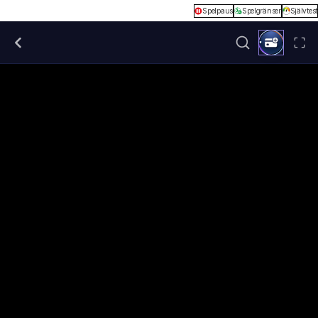
Spelpaus
Spelgränser
Självtest