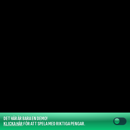
DET HÄR ÄR BARA EN DEMO!
KLICKA HÄR
FÖR ATT SPELA MED RIKTIGA PENGAR.