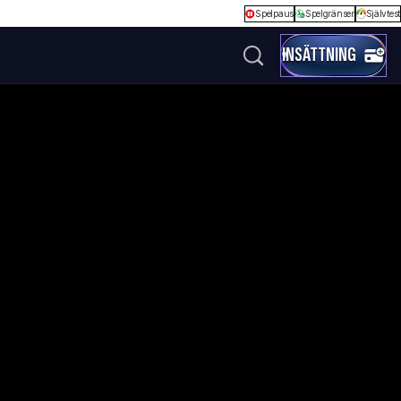
Spelpaus
Spelgränser
Självtest
INSÄTTNING