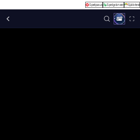
Spelpaus
Spelgränser
Självtest