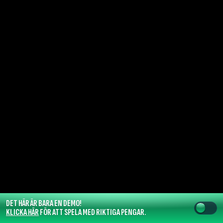
DET HÄR ÄR BARA EN DEMO!
KLICKA HÄR
FÖR ATT SPELA MED RIKTIGA PENGAR.